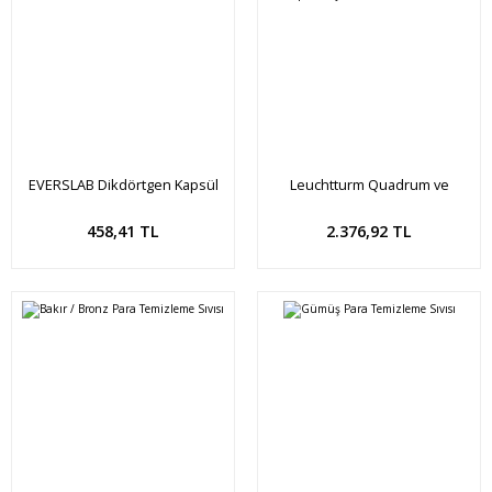
EVERSLAB Dikdörtgen Kapsül
Leuchtturm Quadrum ve
(22mm) 5'li Kutu
Karton Kapama İçin Kutu -
Presidio
Sepete Ekle
Sepete Ekle
458,41 TL
2.376,92 TL