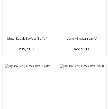
Metal Kapak Sayfası (Şeffaf)
Vario 4S (siyah sayfa)
Sepete Ekle
Sepete Ekle
619,73 TL
622,53 TL