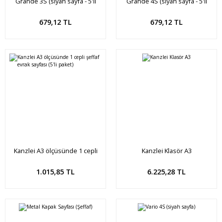
Grande 3S (siyah sayfa - 5'li
Grande 4S (siyah sayfa - 5'li
Paket)
Paket)
Sepete Ekle
Sepete Ekle
679,12 TL
679,12 TL
Kanzlei A3 ölçüsünde 1 cepli
Kanzlei Klasör A3
şeffaf evrak sayfası (5'li paket)
Sepete Ekle
Sepete Ekle
1.015,85 TL
6.225,28 TL