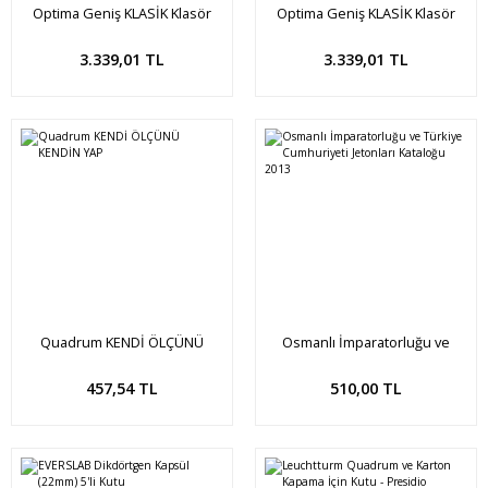
Optima Geniş KLASİK Klasör
Optima Geniş KLASİK Klasör
(Bordo)
(Yeşil)
Sepete Ekle
Sepete Ekle
3.339,01 TL
3.339,01 TL
Quadrum KENDİ ÖLÇÜNÜ
Osmanlı İmparatorluğu ve
KENDİN YAP
Türkiye Cumhuriyeti Jetonları
Kataloğu 2013
Sepete Ekle
Sepete Ekle
457,54 TL
510,00 TL