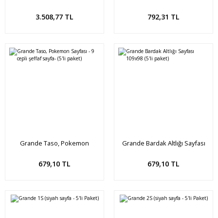
MAVİ
Sepete Ekle
Sepete Ekle
3.508,77 TL
792,31 TL
Grande Taso, Pokemon
Grande Bardak Altlığı Sayfası
Sayfası - 9 cepli şeffaf sayfa-
109x98 (5'li paket)
(5'li paket)
Sepete Ekle
Sepete Ekle
679,10 TL
679,10 TL