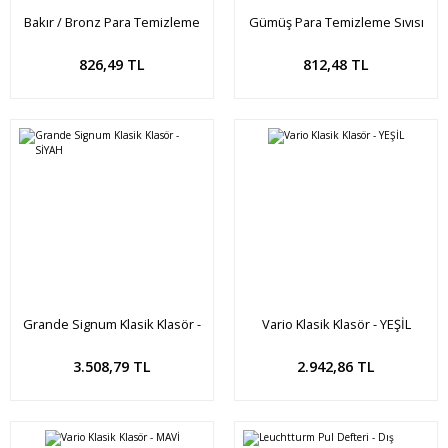
Bakır / Bronz Para Temizleme
Gümüş Para Temizleme Sıvısı
Sıvısı
Sepete Ekle
Sepete Ekle
826,49 TL
812,48 TL
Grande Signum Klasik Klasör -
Vario Klasik Klasör - YEŞİL
SİYAH
Sepete Ekle
Sepete Ekle
3.508,79 TL
2.942,86 TL