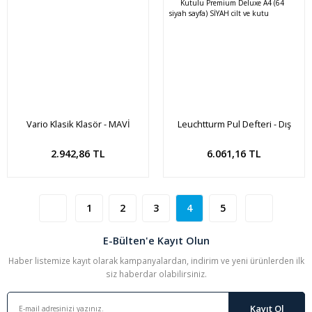
Vario Klasik Klasör - MAVİ
Leuchtturm Pul Defteri - Dış
Kutulu Premium Deluxe A4 (64
siyah sayfa) SİYAH cilt ve kutu
Sepete Ekle
2.942,86 TL
6.061,16 TL
1
2
3
4
5
E-Bülten'e Kayıt Olun
Haber listemize kayıt olarak kampanyalardan, indirim ve yeni ürünlerden ilk
siz haberdar olabilirsiniz.
Kayıt Ol