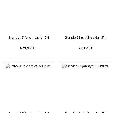
Grande 1S (siyah sayfa - 5'li
Grande 2S (siyah sayfa - 5'li
Paket)
Paket)
Sepete Ekle
Sepete Ekle
679,12 TL
679,12 TL