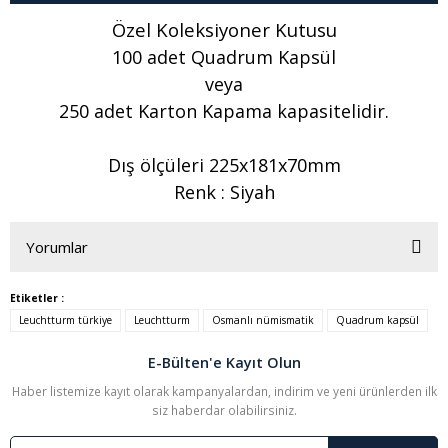
Özel Koleksiyoner Kutusu
100 adet Quadrum Kapsül
veya
250 adet Karton Kapama kapasitelidir.
Dış ölçüleri 225x181x70mm
Renk : Siyah
Yorumlar
Etiketler :
Leuchtturm türkiye
Leuchtturm
Osmanlı nümismatik
Quadrum kapsül
Bu ürüne ilk yorumu siz yapın!
E-Bülten'e Kayıt Olun
Yorum Yaz
Haber listemize kayıt olarak kampanyalardan, indirim ve yeni ürünlerden ilk
siz haberdar olabilirsiniz.