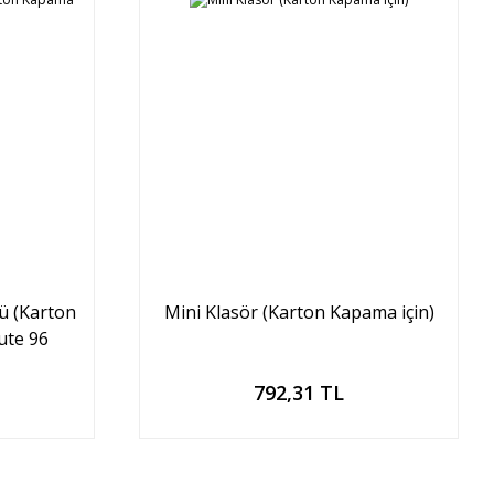
ü (Karton
Mini Klasör (Karton Kapama için)
ute 96
Sepete Ekle
792,31 TL