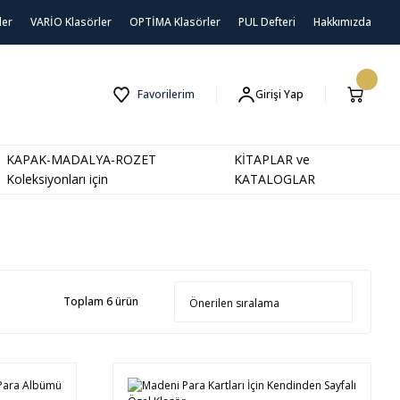
ler
VARİO Klasörler
OPTİMA Klasörler
PUL Defteri
Hakkımızda
Favorilerim
Girişi Yap
KAPAK-MADALYA-ROZET
KİTAPLAR ve
Koleksiyonları için
KATALOGLAR
Toplam 6 ürün