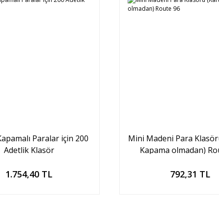
apamalı Paralar için 200
Mini Madeni Para Klasör
Adetlik Klasör
Kapama olmadan) Ro
Sepete Ekle
Sepete Ekle
1.754,40 TL
792,31 TL