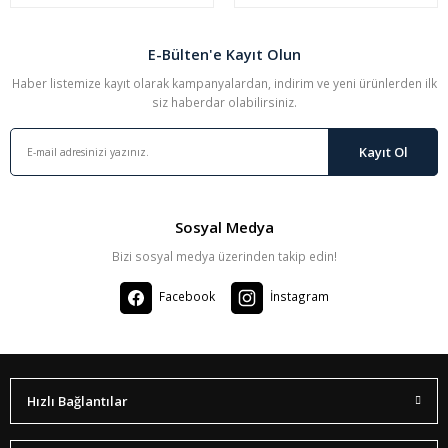
E-Bülten'e Kayıt Olun
Haber listemize kayıt olarak kampanyalardan, indirim ve yeni ürünlerden ilk
siz haberdar olabilirsiniz.
Kayıt Ol
Sosyal Medya
Bizi sosyal medya üzerinden takip edin!
Facebook
İnstagram
Hızlı Bağlantılar