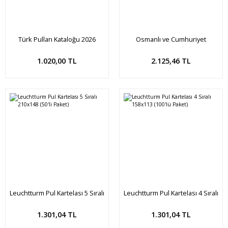
Türk Pulları Kataloğu 2026
Osmanlı ve Cumhuriyet
İSFİLA
Madalya ve Nişanları Pul Serisi -
1
Sepete Ekle
Sepete Ekle
1.020,00 TL
2.125,46 TL
Leuchtturm Pul Kartelası 5 Sıralı
Leuchtturm Pul Kartelası 4 Sıralı
210x148 (50'li Paket)
158x113 (100'lü Paket)
Sepete Ekle
Sepete Ekle
1.301,04 TL
1.301,04 TL