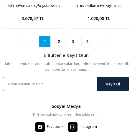
Pul Defteri 64 Sayfa (A4 BASIC)
Türk Pulları Kataloğu 2026
KIRMIZI cilt, BEYAZ sayfa
İSFİLA
Sepete Ekle
Sepete Ekle
3.678,57 TL
1.020,00 TL
1
2
3
4
E-Bülten'e Kayıt Olun
Haber listemize kayıt olarak kampanyalardan, indirim ve yeni ürünlerden ilk
siz haberdar olabilirsiniz.
Kayıt Ol
Sosyal Medya
Bizi sosyal medya üzerinden takip edin!
Facebook
İnstagram