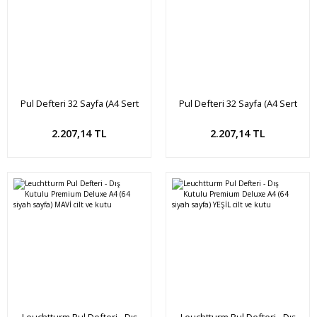
Pul Defteri 32 Sayfa (A4 Sert
Pul Defteri 32 Sayfa (A4 Sert
Kapak) SİYAH cilt, SİYAH sayfa
Kapak) MAVİ cilt, SİYAH sayfa
Sepete Ekle
Sepete Ekle
2.207,14 TL
2.207,14 TL
Leuchtturm Pul Defteri - Dış
Leuchtturm Pul Defteri - Dış