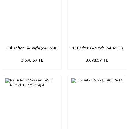
Pul Defteri 64 Sayfa (A4 BASIC)
Pul Defteri 64 Sayfa (A4 BASIC)
SİYAH cilt, BEYAZ sayfa
YEŞİL cilt, BEYAZ sayfa
Sepete Ekle
Sepete Ekle
3.678,57 TL
3.678,57 TL