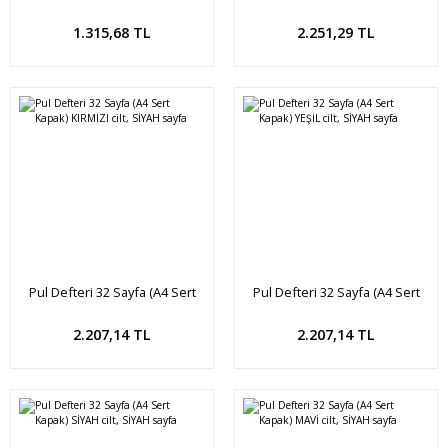
cilt, SİYAH sayfa
cilt, SİYAH SAYFA
Sepete Ekle
Sepete Ekle
1.315,68 TL
2.251,29 TL
Pul Defteri 32 Sayfa (A4 Sert
Pul Defteri 32 Sayfa (A4 Sert
Kapak) KIRMIZI cilt, SİYAH sayfa
Kapak) YEŞİL cilt, SİYAH sayfa
Sepete Ekle
Sepete Ekle
2.207,14 TL
2.207,14 TL