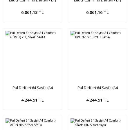
Kutulu Premium Deluxe A4 (64
Kutulu Premium Deluxe A4 (64
siyah sayfa) MAVİ cilt ve kutu
siyah sayfa) YEŞİL cilt ve kutu
Sepete Ekle
Sepete Ekle
6.061,13 TL
6.061,16 TL
Pul Defteri 64 Sayfa (A4
Pul Defteri 64 Sayfa (A4
Comfort) GÜMÜŞ cilt, SİYAH
Comfort) BRONZ cilt, SİYAH
SAYFA
SAYFA
Sepete Ekle
Sepete Ekle
4.244,51 TL
4.244,51 TL