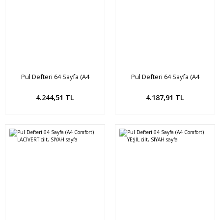
Pul Defteri 64 Sayfa (A4
Pul Defteri 64 Sayfa (A4
Comfort) ALTIN cilt, SİYAH
Comfort) SİYAH cilt, SİYAH
SAYFA
sayfa
Sepete Ekle
Sepete Ekle
4.244,51 TL
4.187,91 TL