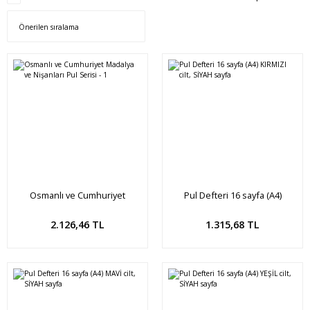
Osmanlı ve Cumhuriyet
Pul Defteri 16 sayfa (A4)
Madalya ve Nişanları Pul Serisi -
KIRMIZI cilt, SİYAH sayfa
1
Sepete Ekle
Sepete Ekle
2.126,46 TL
1.315,68 TL