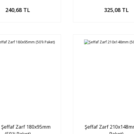
Sepete Ekle
Sepete Ekle
240,68 TL
325,08 TL
 Şeffaf Zarf 180x95mm
Şeffaf Zarf 210x148mm