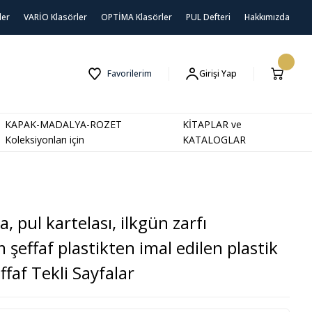
ler
VARİO Klasörler
OPTİMA Klasörler
PUL Defteri
Hakkımızda
Favorilerim
Girişi Yap
KAPAK-MADALYA-ROZET
KİTAPLAR ve
Koleksiyonları için
KATALOGLAR
, pul kartelası, ilkgün zarfı
m şeffaf plastikten imal edilen plastik
ffaf Tekli Sayfalar