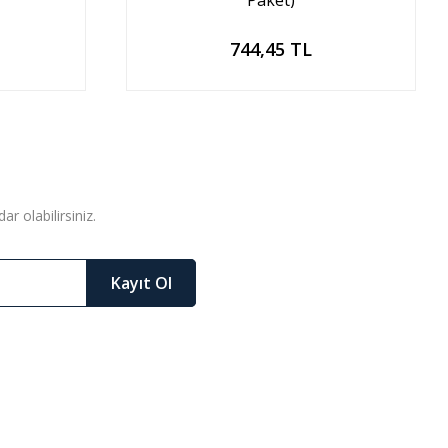
Paket)
Sepete Ekle
744,45 TL
r olabilirsiniz.
Kayıt Ol