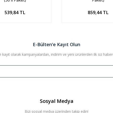
(50'li Paket)
Paket)
Sepete Ekle
Sepete Ekle
539,84 TL
859,44 TL
E-Bülten'e Kayıt Olun
 kayıt olarak kampanyalardan, indirim ve yeni ürünlerden ilk siz haberda
Sosyal Medya
Bizi sosyal medya üzerinden takip edin!