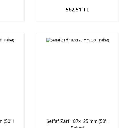
Sepete Ekle
562,51 TL
 (50'li
Şeffaf Zarf 187x125 mm (50'li