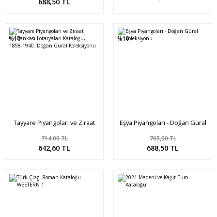
688,50 TL
%10
%10
Tayyare Piyangoları ve Ziraat
Eşya Piyangoları - Doğan Güral
Bankası Lotaryaları Kataloğu,
Koleksiyonu
714,00 TL
765,00 TL
1898-1940. Doğan Güral
Sepete Ekle
Sepete Ekle
642,60 TL
688,50 TL
Koleksiyonu