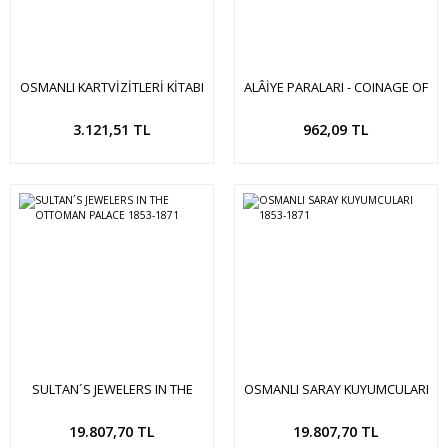
OSMANLI KARTVİZİTLERİ KİTABI
ALÂİYE PARALARI - COINAGE OF
ve KİTAPTAKİ ÖRNEKLERDEN
ALÂİYE
220 ADET YENİ BASIM OSMANLI
Sepete Ekle
Sepete Ekle
3.121,51 TL
962,09 TL
KARTVİZİTLERİ
SULTAN´S JEWELERS IN THE
OSMANLI SARAY KUYUMCULARI
OTTOMAN PALACE 1853-1871
1853-1871
Sepete Ekle
Sepete Ekle
19.807,70 TL
19.807,70 TL