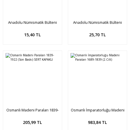
Anadolu Nümismatik Bülteni
Anadolu Nümismatik Bülteni
#28 (Haziran 2022)
#29 (Eylül 2022)
Sepete Ekle
Sepete Ekle
15,40 TL
25,70 TL
Osmanlı Madeni Paraları 1839-
Osmanlı İmparatorluğu Madeni
1922 (Son Baskı) SERT KAPAKLI
Paraları 1689-1839 (2.Cilt)
205,99 TL
983,84 TL