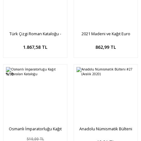
Türk Çizgi Roman Kataloğu -
2021 Madeni ve Kağıt Euro
WESTERN 1
Kataloğu
Sepete Ekle
Sepete Ekle
1.867,58 TL
862,99 TL
%10
Osmanlı İmparatorluğu Kağıt
Anadolu Nümismatik Bülteni
Paraları Kataloğu
#27 (Aralık 2020)
510,00 TL