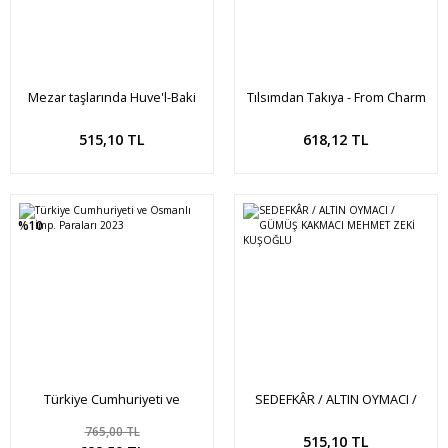
Mezar taşlarında Huve'l-Baki
Tılsımdan Takıya - From Charm
to Jewelry
Sepete Ekle
Sepete Ekle
515,10 TL
618,12 TL
%10
Türkiye Cumhuriyeti ve
SEDEFKÂR / ALTIN OYMACI /
Osmanlı İmp. Paraları 2023
GÜMÜŞ KAKMACI MEHMET ZEKİ
765,00 TL
KUŞOĞLU
Sepete Ekle
Sepete Ekle
515,10 TL