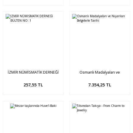
İZMİR NÜMİSMATİK DERNEĞİ
Osmanlı Madalyaları ve
BÜLTEN NO: 1
Nişanları Belgelerle Tarihi
Sepete Ekle
Sepete Ekle
257,55 TL
7.354,25 TL