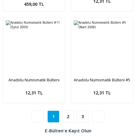
Sepete Ekle
Sepete Ekle
12,31 TL
459,00 TL
Anadolu Nümismatik Bülteni
Anadolu Nümismatik Bülteni #5
#11 (Eylül 2009)
(Mart 2008)
Sepete Ekle
Sepete Ekle
12,31 TL
12,31 TL
1
2
3
E-Bülten'e Kayıt Olun