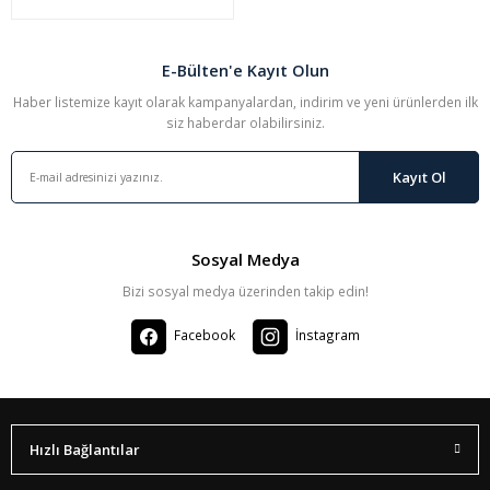
E-Bülten'e Kayıt Olun
Haber listemize kayıt olarak kampanyalardan, indirim ve yeni ürünlerden ilk
siz haberdar olabilirsiniz.
Kayıt Ol
Sosyal Medya
Bizi sosyal medya üzerinden takip edin!
Facebook
İnstagram
Hızlı Bağlantılar