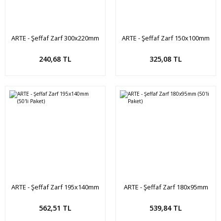
ARTE - Şeffaf Zarf 300x220mm
ARTE - Şeffaf Zarf 150x100mm
(10'lu Paket)
(50'li Paket)
Sepete Ekle
Sepete Ekle
240,68 TL
325,08 TL
ARTE - Şeffaf Zarf 195x140mm
ARTE - Şeffaf Zarf 180x95mm
(50'li Paket)
(50'li Paket)
Sepete Ekle
Sepete Ekle
562,51 TL
539,84 TL