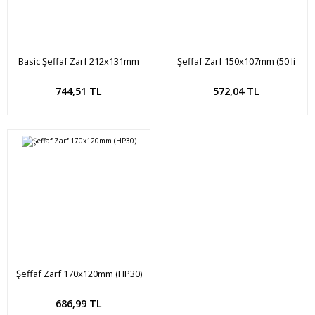
Basic Şeffaf Zarf 212x131mm
Şeffaf Zarf 150x107mm (50'li
(50'li paket)
paket) HP20
Sepete Ekle
Sepete Ekle
744,51 TL
572,04 TL
Şeffaf Zarf 170x120mm (HP30)
Sepete Ekle
686,99 TL