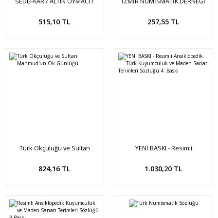
SEDEFKÂR / ALTIN OYMACI /
İZMİR NÜMİSMATİK DERNEĞİ
GÜMÜŞ KAKMACI MEHMET ZEKİ
BÜLTEN NO: 2
KUŞOĞLU
Sepete Ekle
515,10 TL
257,55 TL
Türk Okçuluğu ve Sultan
YENİ BASKI - Resimli
Mahmud'un Ok Günlüğü
Ansiklopedik Türk Kuyumculuk
ve Maden Sanatı Terimleri
824,16 TL
1.030,20 TL
Sözlüğü 4. Baskı