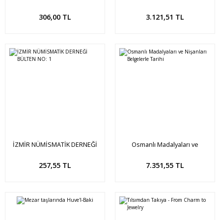
BÜLTEN NO: 46
ve KİTAPTAKİ ÖRNEKLERDEN
220 ADET YENİ BASIM OSMANLI
Sepete Ekle
Sepete Ekle
306,00 TL
3.121,51 TL
KARTVİZİTLERİ
İZMİR NÜMİSMATİK DERNEĞİ
Osmanlı Madalyaları ve
BÜLTEN NO: 1
Nişanları Belgelerle Tarihi
Sepete Ekle
Sepete Ekle
257,55 TL
7.351,55 TL