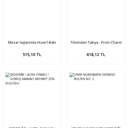
Mezar taşlarında Huve'l-Baki
Tılsımdan Takıya - From Charm
to Jewelry
Sepete Ekle
Sepete Ekle
515,10 TL
618,12 TL