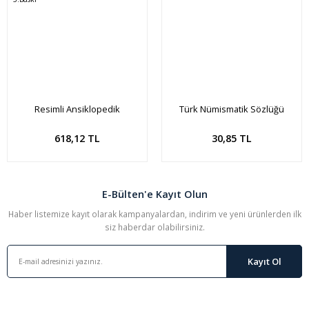
Resimli Ansiklopedik
Türk Nümismatik Sözlüğü
Kuyumculuk ve Maden Sanatı
Terimleri Sözlüğü 3.Baskı
618,12 TL
30,85 TL
E-Bülten'e Kayıt Olun
Haber listemize kayıt olarak kampanyalardan, indirim ve yeni ürünlerden ilk
siz haberdar olabilirsiniz.
Kayıt Ol