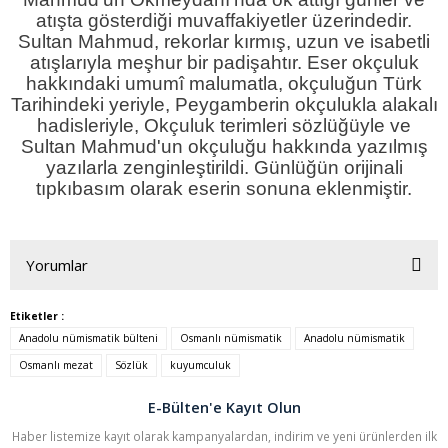
atışta gösterdiği muvaffakiyetler üzerindedir.
Sultan Mahmud, rekorlar kırmış, uzun ve isabetli
atışlarıyla meşhur bir padişahtır. Eser okçuluk
hakkındaki umumî malumatla, okçuluğun Türk
Tarihindeki yeriyle, Peygamberin okçulukla alakalı
hadisleriyle, Okçuluk terimleri sözlüğüyle ve
Sultan Mahmud'un okçuluğu hakkında yazılmış
yazılarla zenginleştirildi. Günlüğün orijinali
tıpkıbasım olarak eserin sonuna eklenmiştir.
Yorumlar
Etiketler :
Anadolu nümismatik bülteni
Osmanlı nümismatik
Anadolu nümismatik
Bu ürüne ilk yorumu siz yapın!
Osmanlı mezat
Sözlük
kuyumculuk
Yorum Yaz
E-Bülten'e Kayıt Olun
Haber listemize kayıt olarak kampanyalardan, indirim ve yeni ürünlerden ilk