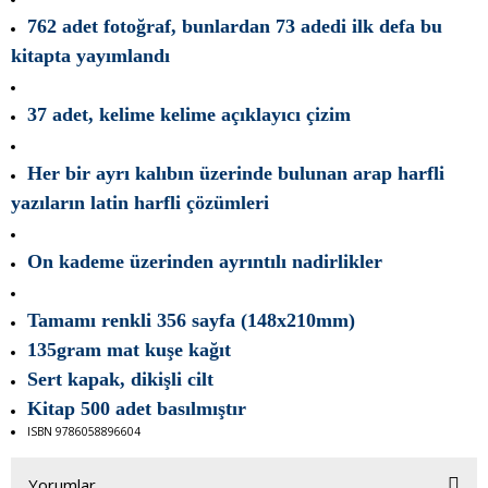
762 adet fotoğraf, bunlardan 73 adedi ilk defa bu
kitapta yayımlandı
37 adet, kelime kelime açıklayıcı çizim
Her bir ayrı kalıbın üzerinde bulunan arap harfli
yazıların latin harfli çözümleri
On kademe üzerinden ayrınt
ılı nadirlikler
Tamamı renkli 356 sayfa (148x210mm)
135gram mat kuşe kağıt
Sert kapak, dikişli cilt
Kitap 500 adet basılmıştır
ISBN 9786058896604
Yorumlar