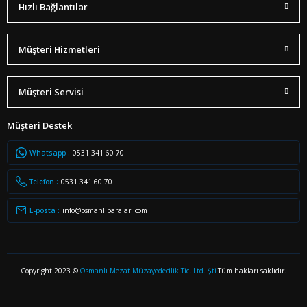
Hızlı Bağlantılar
Osmanlı İmparatorluğu ve Türkiye Cumhuriyeti Jetonları Kataloğu 2013
Müşteri Hizmetleri
Sepete Ekle
510,00 TL
Müşteri Servisi
Müşteri Destek
%10
Whatsapp :
0531 341 60 70
Telefon :
0531 341 60 70
E-posta :
info@osmanliparalari.com
Copyright 2023 ©
Osmanlı Mezat Müzayedecilik Tic. Ltd. Şti
Tüm hakları saklıdır.