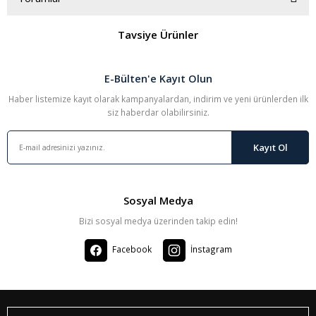
Tavsiye Ürünler
Bu ürüne ilk yorumu siz yapın!
E-Bülten'e Kayıt Olun
Yorum Yaz
Haber listemize kayıt olarak kampanyalardan, indirim ve yeni ürünlerden ilk
siz haberdar olabilirsiniz.
Kayıt Ol
Sosyal Medya
Bizi sosyal medya üzerinden takip edin!
Facebook
İnstagram