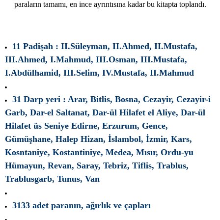
paraların tamamı, en ince ayrıntısına kadar bu kitapta toplandı.
11 Padişah : II.Süleyman, II.Ahmed, II.Mustafa,
III.Ahmed, I.Mahmud, III.Osman, III.Mustafa,
I.Abdülhamid, III.Selim, IV.Mustafa, II.Mahmud
3
1 Darp yeri : Arar, Bitlis, Bosna, Cezayir, Cezayir-i
Garb, Dar-el Saltanat, Dar-ül Hilafet el Aliye, Dar-ül
Hilafet üs Seniye Edirne, Erzurum, Gence,
Gümüşhane, Halep Hizan, İslambol, İzmir, Kars,
Kosntaniye, Kostantiniye, Medea, Mısır, Ordu-yu
Hümayun, Revan, Saray, Tebriz, Tiflis, Trablus,
Trablusgarb, Tunus, Van
3133 adet paranın, ağırlık ve çapları