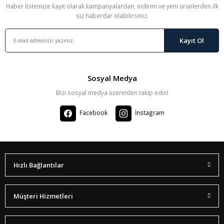
Haber listemize kayıt olarak kampanyalardan, indirim ve yeni ürünlerden ilk
siz haberdar olabilirsiniz.
Kayıt Ol
Sosyal Medya
Bizi sosyal medya üzerinden takip edin!
Facebook
İnstagram
Hızlı Bağlantılar
Müşteri Hizmetleri