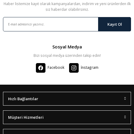
Haber listemize kayıt olarak kampanyalardan, indirim ve yeni ürünlerden ilk
siz haberdar olabilirsiniz.
Kayıt Ol
Sosyal Medya
Bizi sosyal medya üzerinden takip edin!
Facebook
İnstagram
Hızlı Bağlantılar
Müşteri Hizmetleri