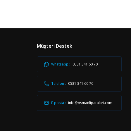
Müşteri Destek
Whatsapp :
0531 341 60 70
Telefon :
0531 341 60 70
E-posta :
info@osmanliparalari.com