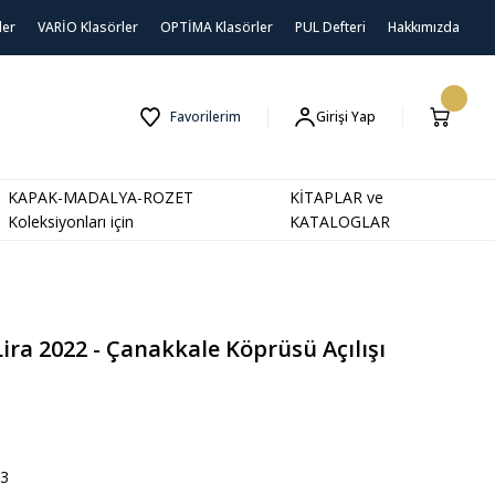
ler
VARİO Klasörler
OPTİMA Klasörler
PUL Defteri
Hakkımızda
Favorilerim
Girişi Yap
KAPAK-MADALYA-ROZET
KİTAPLAR ve
Koleksiyonları için
KATALOGLAR
ira 2022 - Çanakkale Köprüsü Açılışı
23