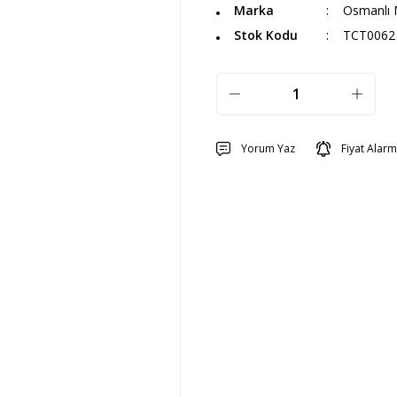
Marka
Osmanlı 
Stok Kodu
TCT0062
Yorum Yaz
Fiyat Alarm