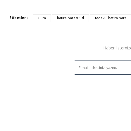
Etiketler :
1 lira
hatıra parası 1 tl
tedavül hatıra para
Haber listemize