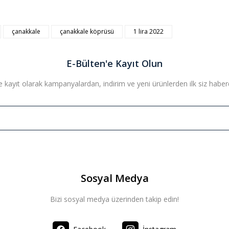
çanakkale
çanakkale köprüsü
1 lira 2022
Bu ürüne ilk yorumu siz yapın!
E-Bülten'e Kayıt Olun
Yorum Yaz
 kayıt olarak kampanyalardan, indirim ve yeni ürünlerden ilk siz haberda
Sosyal Medya
Bizi sosyal medya üzerinden takip edin!