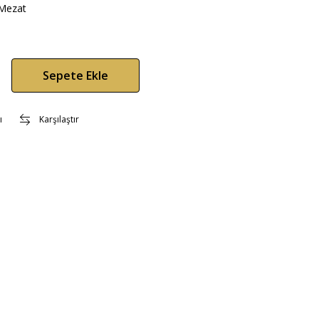
Mezat
Sepete Ekle
ı
Karşılaştır