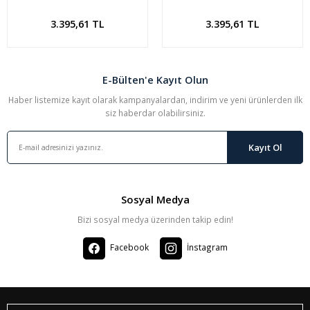
Çanakkale Köprüsü Açılışı
Çanakkale Köprüsü Açılışı
Sepete Ekle
Sepete Ekle
3.395,61 TL
3.395,61 TL
E-Bülten'e Kayıt Olun
Haber listemize kayıt olarak kampanyalardan, indirim ve yeni ürünlerden ilk
siz haberdar olabilirsiniz.
Kayıt Ol
Sosyal Medya
Bizi sosyal medya üzerinden takip edin!
Facebook
İnstagram