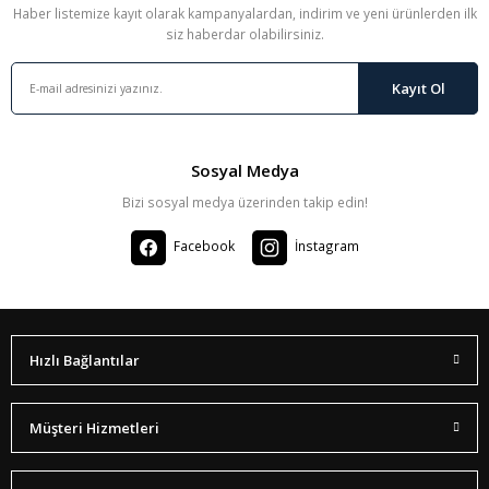
Haber listemize kayıt olarak kampanyalardan, indirim ve yeni ürünlerden ilk
siz haberdar olabilirsiniz.
Kayıt Ol
Sosyal Medya
Bizi sosyal medya üzerinden takip edin!
Facebook
İnstagram
Hızlı Bağlantılar
Müşteri Hizmetleri