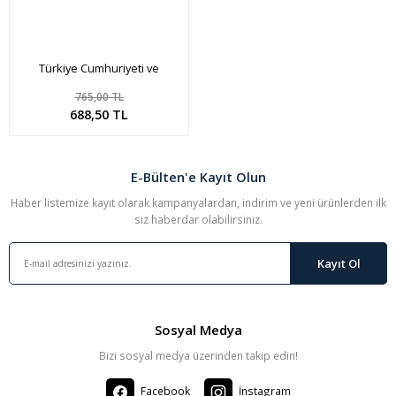
Türkiye Cumhuriyeti ve
Osmanlı İmp. Paraları 2023
765,00 TL
Sepete Ekle
688,50 TL
E-Bülten'e Kayıt Olun
Haber listemize kayıt olarak kampanyalardan, indirim ve yeni ürünlerden ilk
siz haberdar olabilirsiniz.
Kayıt Ol
Sosyal Medya
Bizi sosyal medya üzerinden takip edin!
Facebook
İnstagram