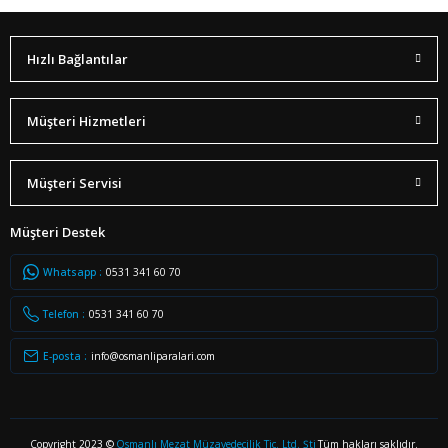
Hızlı Bağlantılar
Müşteri Hizmetleri
Müşteri Servisi
Müşteri Destek
Whatsapp :
0531 341 60 70
Telefon :
0531 341 60 70
E-posta :
info@osmanliparalari.com
Copyright 2023 ©
Osmanlı Mezat Müzayedecilik Tic. Ltd. Şti
Tüm hakları saklıdır.