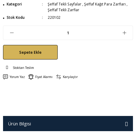
Kategori
Şeffaf Tekli Sayfalar
,
Şeffaf Kağıt Para Zarfları
,
Şeffaf Tekli Zarflar
Stok Kodu
220102
Sepete Ekle
Stoktan Teslim
Yorum Yaz
Fiyat Alarmı
Karşılaştır
Ürün Bilgisi