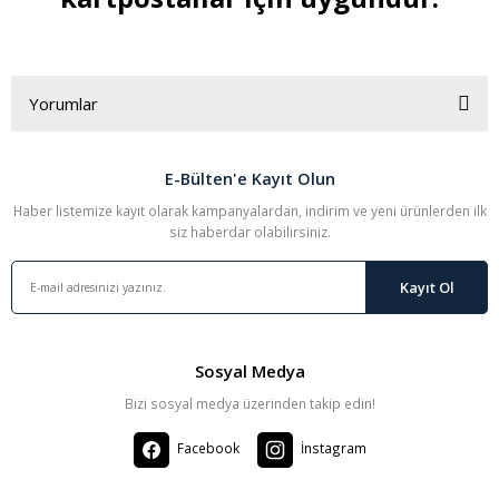
Yorumlar
E-Bülten'e Kayıt Olun
Haber listemize kayıt olarak kampanyalardan, indirim ve yeni ürünlerden ilk
İnönü 1 Türk lirası
siz haberdar olabilirsiniz.
Açık taraf yapışmalı nasıl, 1 Türk lirası 1942 tarihli onun için alacağım
Kayıt Ol
Sefer Kumek | 08/11/2025
Sosyal Medya
Yorum Yaz
Bizi sosyal medya üzerinden takip edin!
Facebook
İnstagram