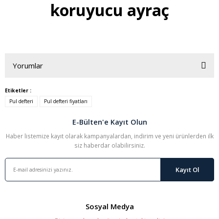
koruyucu ayraç
Yorumlar
Etiketler :
Pul defteri
Pul defteri fiyatları
Bu ürüne ilk yorumu siz yapın!
E-Bülten'e Kayıt Olun
Yorum Yaz
Haber listemize kayıt olarak kampanyalardan, indirim ve yeni ürünlerden ilk
siz haberdar olabilirsiniz.
Kayıt Ol
Sosyal Medya