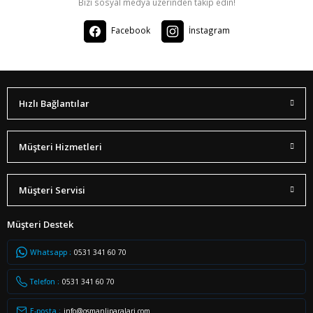
Bizi sosyal medya üzerinden takip edin!
Facebook
İnstagram
Hızlı Bağlantılar
Müşteri Hizmetleri
Müşteri Servisi
Müşteri Destek
Whatsapp :
0531 341 60 70
Telefon :
0531 341 60 70
E-posta :
info@osmanliparalari.com