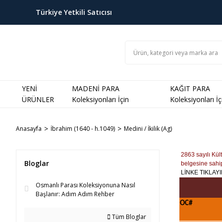
Türkiye Yetkili Satıcısı
YENİ
MADENİ PARA
KAĞIT PARA
ÜRÜNLER
Koleksiyonları İçin
Koleksiyonları İç
Anasayfa
İbrahim (1640 - h.1049)
Medini / İkilik (Ag)
2863 sayılı Kül
Bloglar
belgesine sahip
LİNKE TIKLAYIN
Osmanlı Parası Koleksiyonuna Nasıl
Başlanır: Adım Adım Rehber
OC#
Tüm Bloglar