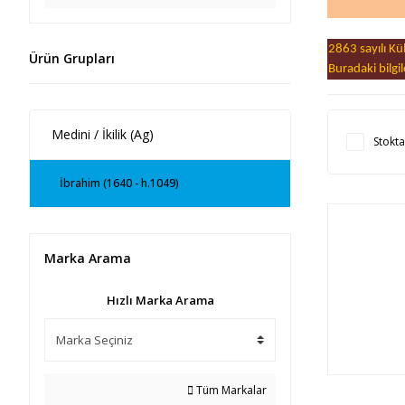
2863 sayılı K
Ürün Grupları
Buradaki bilgi
Medini / İkilik (Ag)
Stokta
İbrahim (1640 - h.1049)
Marka Arama
Hızlı Marka Arama
Tüm Markalar