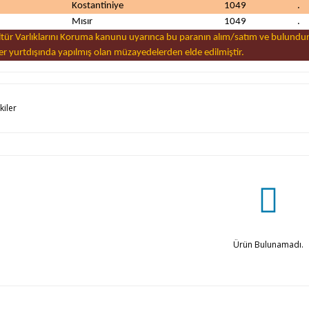
Kostantiniye
1049
.
Mısır
1049
.
ültür Varlıklarını Koruma kanunu uyarınca bu paranın alım/satım ve bulundu
ler yurtdışında yapılmış olan müzayedelerden elde edilmiştir.
kiler
Ürün Bulunamadı.