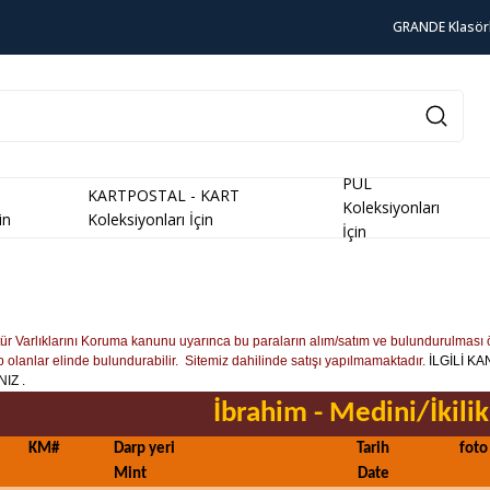
GRANDE Klasör
PUL
KARTPOSTAL - KART
Koleksiyonları
in
Koleksiyonları İçin
İçin
tür Varlıklarını Koruma kanunu uyarınca bu paraların alım/satım ve bulundurulması 
 olanlar elinde bulundurabilir. Sitemiz dahilinde satışı yapılmamaktadır.
İLGİLİ K
IZ .
İbrahim - Medini/İkili
KM#
Darp yeri
Tarih
foto
Mint
Date