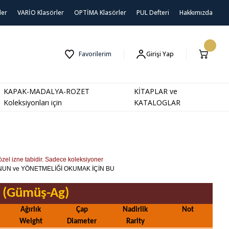
ler
VARİO Klasörler
OPTİMA Klasörler
PUL Defteri
Hakkımızda
Favorilerim
Girişi Yap
KAPAK-MADALYA-ROZET
KİTAPLAR ve
Koleksiyonları için
KATALOGLAR
özel izne tabidir. Sadece koleksiyoner
ANUN ve YÖNETMELİĞİ OKUMAK İÇİN BU
k (Gümüş-Ag)
Ağırlık
Çap
Nadirlik
Not
Weight
Diameter
Rarity