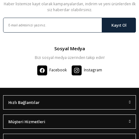
Haber listemize kayıt olarak kampanyalardan, indirim ve yeni ürünlerden ilk
siz haberdar olabilirsiniz.
Kayıt Ol
Sosyal Medya
Bizi sosyal medya üzerinden takip edin!
Facebook
İnstagram
Hızlı Bağlantılar
Müşteri Hizmetleri