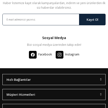
Haber listemize kayıt olarak kampanyalardan, indirim ve yeni ürünlerden ilk
siz haberdar olabilirsiniz.
Kayıt Ol
Sosyal Medya
Bizi sosyal medya üzerinden takip edin!
Facebook
İnstagram
Hızlı Bağlantılar
Müşteri Hizmetleri