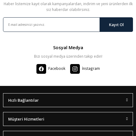
Haber listemize kayıt olarak kampanyalardan, indirim ve yeni ürünlerden ilk
siz haberdar olabilirsiniz.
Kayıt Ol
Sosyal Medya
Bizi sosyal medya üzerinden takip edin!
Facebook
İnstagram
Hızlı Bağlantılar
Müşteri Hizmetleri