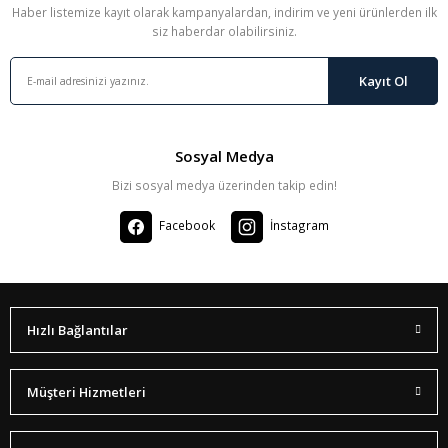
Haber listemize kayıt olarak kampanyalardan, indirim ve yeni ürünlerden ilk
siz haberdar olabilirsiniz.
Kayıt Ol
Sosyal Medya
Bizi sosyal medya üzerinden takip edin!
Facebook
İnstagram
Hızlı Bağlantılar
Müşteri Hizmetleri