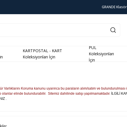
GRANDE Klasör
PUL
KARTPOSTAL - KART
Koleksiyonları
in
Koleksiyonları İçin
İçin
tür Varlıklarını Koruma kanunu uyarınca bu paraların alım/satım ve bulundurulması 
 olanlar elinde bulundurabilir. Sitemiz dahilinde satışı yapılmamaktadır.
İLGİLİ K
IZ .
kiler