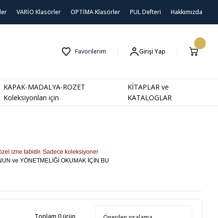
ler
VARİO Klasörler
OPTİMA Klasörler
PUL Defteri
Hakkımızda
Favorilerim
Girişi Yap
KAPAK-MADALYA-ROZET
KİTAPLAR ve
Koleksiyonları için
KATALOGLAR
özel izne tabidir. Sadece koleksiyoner
ANUN ve YÖNETMELİĞİ OKUMAK İÇİN BU
Toplam 0 ürün