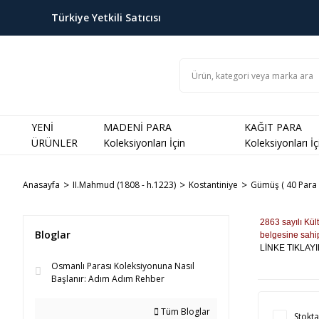
Türkiye Yetkili Satıcısı
YENİ
MADENİ PARA
KAĞIT PARA
ÜRÜNLER
Koleksiyonları İçin
Koleksiyonları İç
Anasayfa
II.Mahmud (1808 - h.1223)
Kostantiniye
Gümüş ( 40 Para 
2863 sayılı Kül
Bloglar
belgesine sahip
LİNKE TIKLAYIN
Osmanlı Parası Koleksiyonuna Nasıl
Başlanır: Adım Adım Rehber
Tüm Bloglar
Stokta