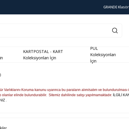
GRANDE Klasör
PUL
KARTPOSTAL - KART
Koleksiyonları
in
Koleksiyonları İçin
İçin
)
tür Varlıklarını Koruma kanunu uyarınca bu paraların alım/satım ve bulundurulması 
 olanlar elinde bulundurabilir. Sitemiz dahilinde satışı yapılmamaktadır.
İLGİLİ K
IZ .
kiler