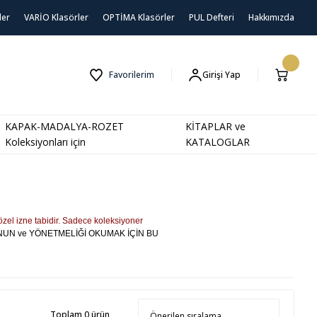
ler
VARİO Klasörler
OPTİMA Klasörler
PUL Defteri
Hakkımızda
Favorilerim
Girişi Yap
KAPAK-MADALYA-ROZET
KİTAPLAR ve
Koleksiyonları için
KATALOGLAR
özel izne tabidir. Sadece koleksiyoner
ANUN ve YÖNETMELİĞİ OKUMAK İÇİN BU
Toplam 0 ürün