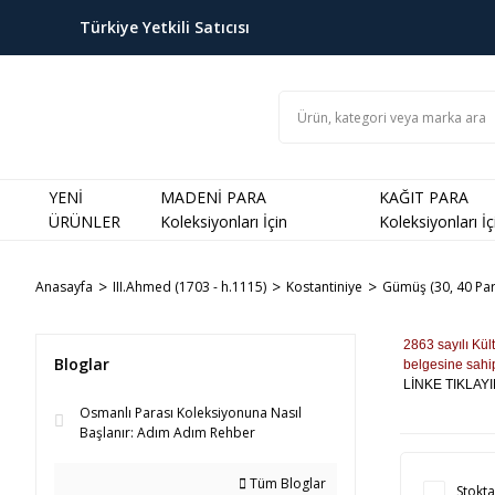
Türkiye Yetkili Satıcısı
YENİ
MADENİ PARA
KAĞIT PARA
ÜRÜNLER
Koleksiyonları İçin
Koleksiyonları İç
Anasayfa
III.Ahmed (1703 - h.1115)
Kostantiniye
Gümüş (30, 40 Par
2863 sayılı Kül
Bloglar
belgesine sahip
LİNKE TIKLAYIN
Osmanlı Parası Koleksiyonuna Nasıl
Başlanır: Adım Adım Rehber
Tüm Bloglar
Stokta