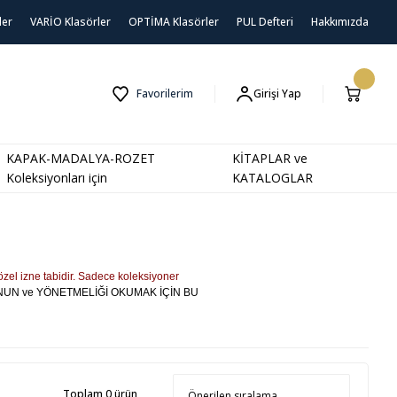
ler
VARİO Klasörler
OPTİMA Klasörler
PUL Defteri
Hakkımızda
Favorilerim
Girişi Yap
KAPAK-MADALYA-ROZET
KİTAPLAR ve
Koleksiyonları için
KATALOGLAR
özel izne tabidir. Sadece koleksiyoner
ANUN ve YÖNETMELİĞİ OKUMAK İÇİN BU
Toplam 0 ürün