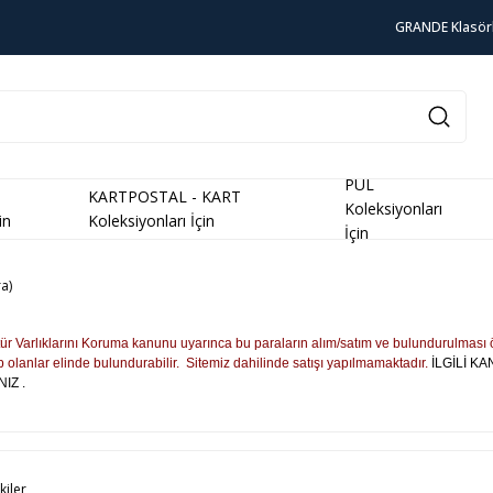
GRANDE Klasör
PUL
KARTPOSTAL - KART
Koleksiyonları
in
Koleksiyonları İçin
İçin
a)
tür Varlıklarını Koruma kanunu uyarınca bu paraların alım/satım ve bulundurulması 
 olanlar elinde bulundurabilir. Sitemiz dahilinde satışı yapılmamaktadır.
İLGİLİ K
IZ .
kiler