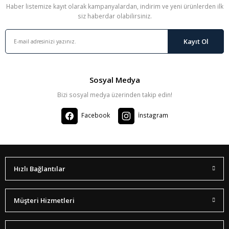
Haber listemize kayıt olarak kampanyalardan, indirim ve yeni ürünlerden ilk
siz haberdar olabilirsiniz.
Kayıt Ol
Sosyal Medya
Bizi sosyal medya üzerinden takip edin!
Facebook
İnstagram
Hızlı Bağlantılar
Müşteri Hizmetleri