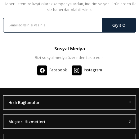
Haber listemize kayıt olarak kampanyalardan, indirim ve yeni ürünlerden ilk
siz haberdar olabilirsiniz.
Kayıt Ol
Sosyal Medya
Bizi sosyal medya üzerinden takip edin!
Facebook
İnstagram
Hızlı Bağlantılar
Müşteri Hizmetleri