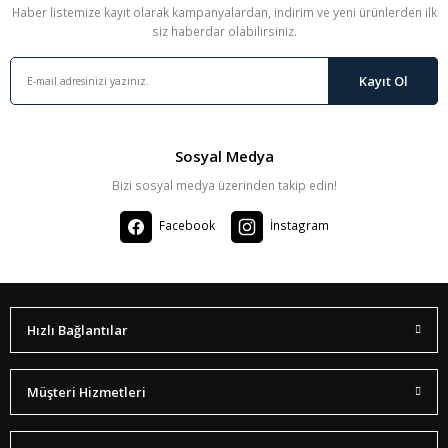
Haber listemize kayıt olarak kampanyalardan, indirim ve yeni ürünlerden ilk
siz haberdar olabilirsiniz.
Kayıt Ol
Sosyal Medya
Bizi sosyal medya üzerinden takip edin!
Facebook
İnstagram
Hızlı Bağlantılar
Müşteri Hizmetleri