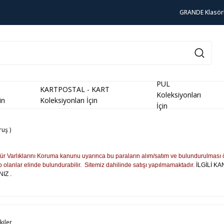
GRANDE Klasör
PUL
KARTPOSTAL - KART
Koleksiyonları
in
Koleksiyonları İçin
İçin
uş )
tür Varlıklarını Koruma kanunu uyarınca bu paraların alım/satım ve bulundurulması 
 olanlar elinde bulundurabilir. Sitemiz dahilinde satışı yapılmamaktadır.
İLGİLİ K
IZ .
kiler