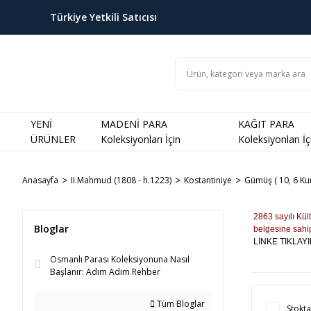
Türkiye Yetkili Satıcısı
YENİ
MADENİ PARA
KAĞIT PARA
ÜRÜNLER
Koleksiyonları İçin
Koleksiyonları İç
Anasayfa
II.Mahmud (1808 - h.1223)
Kostantiniye
Gümüş ( 10, 6 Kur
2863 sayılı Kül
Bloglar
belgesine sahip
LİNKE TIKLAYIN
Osmanlı Parası Koleksiyonuna Nasıl
Başlanır: Adım Adım Rehber
Tüm Bloglar
Stokta