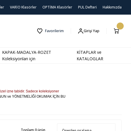
ler
VARİO Klasörler
OPTİMA Klasörler
PUL Defteri
Hakkımızda
Favorilerim
Girişi Yap
KAPAK-MADALYA-ROZET
KİTAPLAR ve
Koleksiyonları için
KATALOGLAR
özel izne tabidir. Sadece koleksiyoner
ANUN ve YÖNETMELİĞİ OKUMAK İÇİN BU
Toplam 0 ürün