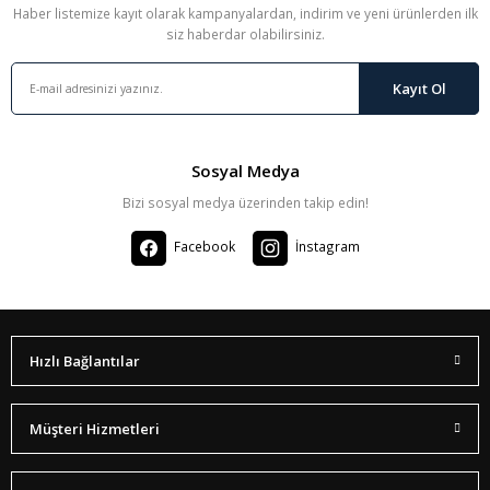
Haber listemize kayıt olarak kampanyalardan, indirim ve yeni ürünlerden ilk
siz haberdar olabilirsiniz.
Kayıt Ol
Sosyal Medya
Bizi sosyal medya üzerinden takip edin!
Facebook
İnstagram
Hızlı Bağlantılar
Müşteri Hizmetleri