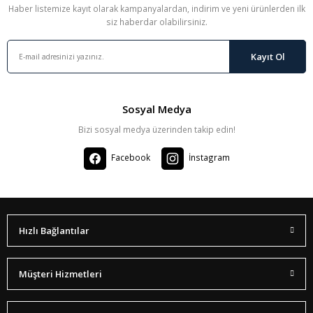
Haber listemize kayıt olarak kampanyalardan, indirim ve yeni ürünlerden ilk
siz haberdar olabilirsiniz.
Kayıt Ol
Sosyal Medya
Bizi sosyal medya üzerinden takip edin!
Facebook
İnstagram
Hızlı Bağlantılar
Müşteri Hizmetleri