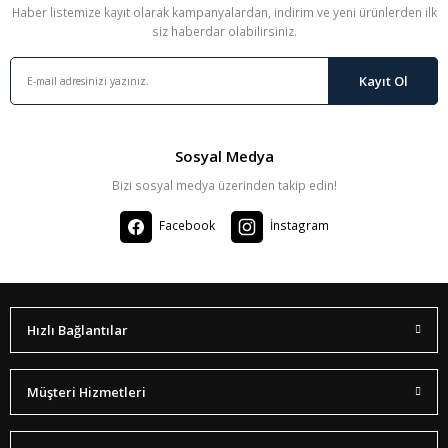
Haber listemize kayıt olarak kampanyalardan, indirim ve yeni ürünlerden ilk
siz haberdar olabilirsiniz.
Kayıt Ol
Sosyal Medya
Bizi sosyal medya üzerinden takip edin!
Facebook
İnstagram
Hızlı Bağlantılar
Müşteri Hizmetleri