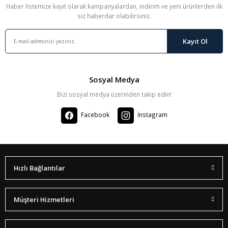
Haber listemize kayıt olarak kampanyalardan, indirim ve yeni ürünlerden ilk
siz haberdar olabilirsiniz.
Kayıt Ol
Sosyal Medya
Bizi sosyal medya üzerinden takip edin!
Facebook
İnstagram
Hızlı Bağlantılar
Müşteri Hizmetleri