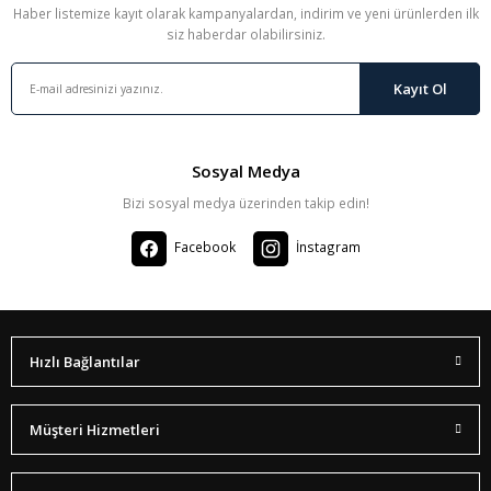
Haber listemize kayıt olarak kampanyalardan, indirim ve yeni ürünlerden ilk
siz haberdar olabilirsiniz.
Kayıt Ol
Sosyal Medya
Bizi sosyal medya üzerinden takip edin!
Facebook
İnstagram
Hızlı Bağlantılar
Müşteri Hizmetleri