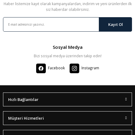
Haber listemize kayıt olarak kampanyalardan, indirim ve yeni ürünlerden ilk
siz haberdar olabilirsiniz.
Kayıt Ol
Sosyal Medya
Bizi sosyal medya üzerinden takip edin!
Facebook
İnstagram
Hızlı Bağlantılar
Müşteri Hizmetleri