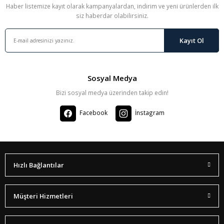
Haber listemize kayıt olarak kampanyalardan, indirim ve yeni ürünlerden ilk
siz haberdar olabilirsiniz.
Kayıt Ol
Sosyal Medya
Bizi sosyal medya üzerinden takip edin!
Facebook
İnstagram
Hızlı Bağlantılar
Müşteri Hizmetleri