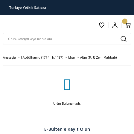
Türkiye Yetkili Satıcısı
Anasayfa
I.Abdülhamid (1774 - h.1187)
Mısır
Altın (¼, ½ Zer-i Mahbub)
Ürün Bulunamadı.
E-Bülten'e Kayıt Olun