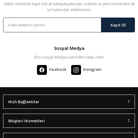
Haber listemize kayıt olarak kampanyalardan, indirim ve yeni ürünlerden ilk
siz haberdar olabilirsiniz.
Kayıt Ol
Sosyal Medya
Bizi sosyal medya üzerinden takip edin!
Facebook
İnstagram
Hızlı Bağlantılar
Müşteri Hizmetleri