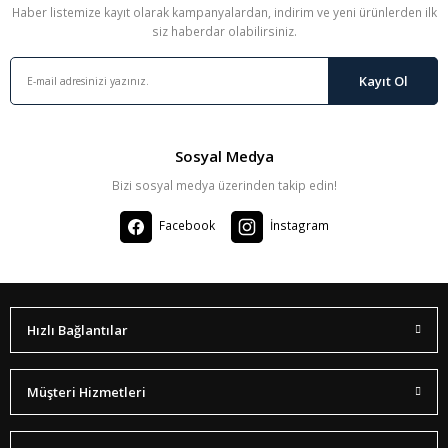
Haber listemize kayıt olarak kampanyalardan, indirim ve yeni ürünlerden ilk
siz haberdar olabilirsiniz.
Kayıt Ol
Sosyal Medya
Bizi sosyal medya üzerinden takip edin!
Facebook
İnstagram
Hızlı Bağlantılar
Müşteri Hizmetleri