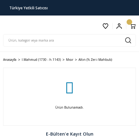
Türkiye Yetkili Satıcısı
Anasayfa
I.Mahmud (1730 - h.1143)
Mısır
Altın (½ Zer-i Mahbub)
Ürün Bulunamadı.
E-Bülten'e Kayıt Olun