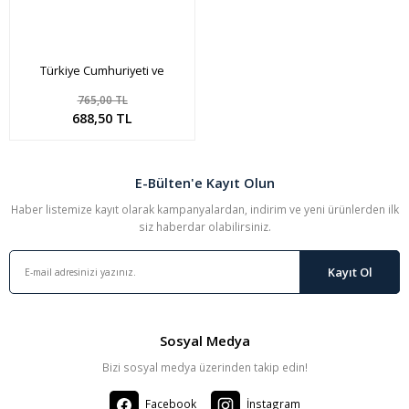
Türkiye Cumhuriyeti ve
Osmanlı İmp. Paraları 2023
765,00 TL
Sepete Ekle
688,50 TL
E-Bülten'e Kayıt Olun
Haber listemize kayıt olarak kampanyalardan, indirim ve yeni ürünlerden ilk
siz haberdar olabilirsiniz.
Kayıt Ol
Sosyal Medya
Bizi sosyal medya üzerinden takip edin!
Facebook
İnstagram