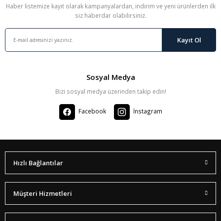
Haber listemize kayıt olarak kampanyalardan, indirim ve yeni ürünlerden ilk
siz haberdar olabilirsiniz.
Kayıt Ol
Sosyal Medya
Bizi sosyal medya üzerinden takip edin!
Facebook
İnstagram
Hızlı Bağlantılar
Müşteri Hizmetleri