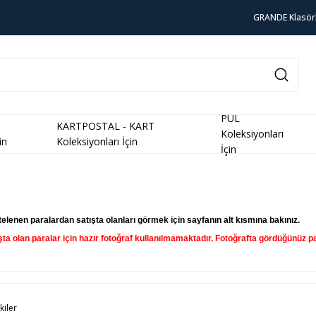
GRANDE Klasör
PUL
KARTPOSTAL - KART
Koleksiyonları
in
Koleksiyonları İçin
İçin
telenen paralardan satışta olanları görmek için sayfanın alt kısmına bakınız.
şta olan paralar için hazır fotoğraf kullanılmamaktadır.
Fotoğrafta gördüğünüz pa
kiler