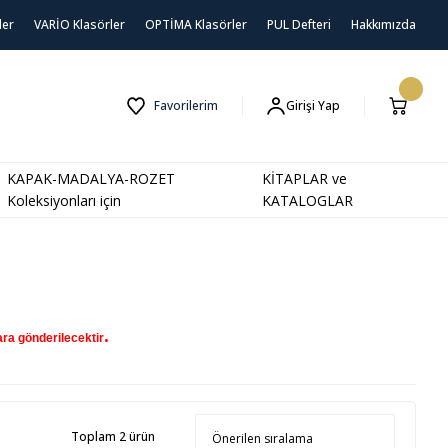
ler
VARİO Klasörler
OPTİMA Klasörler
PUL Defteri
Hakkımızda
Favorilerim
Girişi Yap
KAPAK-MADALYA-ROZET
KİTAPLAR ve
Koleksiyonları için
KATALOGLAR
.
ra gönderilecektir
Toplam 2 ürün