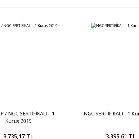
 / NGC SERTİFİKALI - 1
NGC SERTİFİKALI - 1 Ku
Kuruş 2019
Sepete Ekle
Sepete Ekle
3.735,17 TL
3.395,61 TL