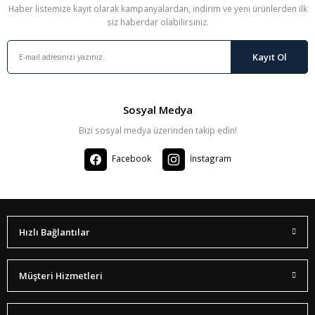
Haber listemize kayıt olarak kampanyalardan, indirim ve yeni ürünlerden ilk
siz haberdar olabilirsiniz.
Kayıt Ol
Sosyal Medya
Bizi sosyal medya üzerinden takip edin!
Facebook
İnstagram
Hızlı Bağlantılar
Müşteri Hizmetleri