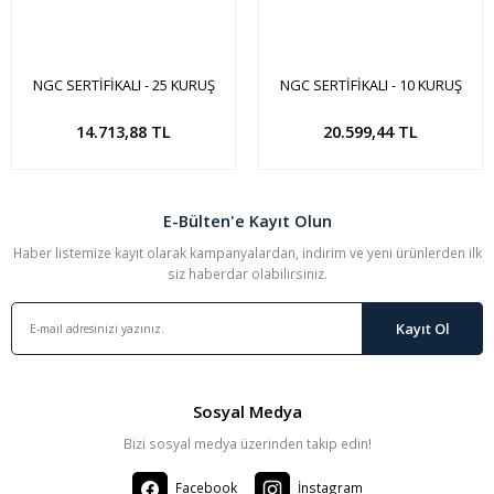
NGC SERTİFİKALI - 25 KURUŞ
NGC SERTİFİKALI - 10 KURUŞ
1928
1341(1925)
Sepete Ekle
Sepete Ekle
14.713,88 TL
20.599,44 TL
E-Bülten'e Kayıt Olun
Haber listemize kayıt olarak kampanyalardan, indirim ve yeni ürünlerden ilk
siz haberdar olabilirsiniz.
Kayıt Ol
Sosyal Medya
Bizi sosyal medya üzerinden takip edin!
Facebook
İnstagram