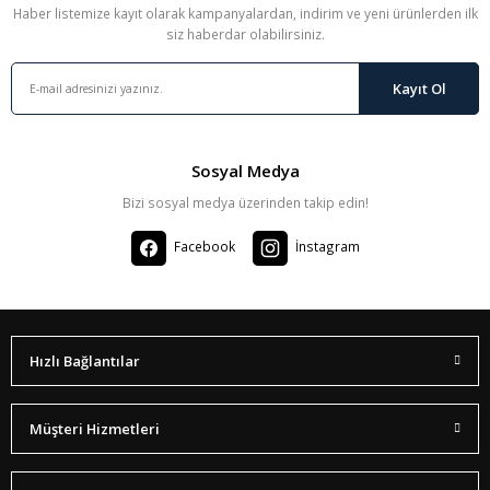
Haber listemize kayıt olarak kampanyalardan, indirim ve yeni ürünlerden ilk
siz haberdar olabilirsiniz.
Kayıt Ol
Sosyal Medya
Bizi sosyal medya üzerinden takip edin!
Facebook
İnstagram
Hızlı Bağlantılar
Müşteri Hizmetleri