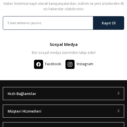
Haber listemize kayıt olarak kampanyalardan, indirim ve yeni ürünlerden ilk
siz haberdar olabilirsiniz.
Kayıt Ol
Sosyal Medya
Bizi sosyal medya üzerinden takip edin!
Facebook
İnstagram
Hızlı Bağlantılar
Müşteri Hizmetleri