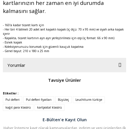
kartlarınızın her zaman en iyi durumda
kalmasını sağlar.
- 160'a kadar ticaret kartı için
- Her biri 4 bölmeli 20 adet sert kapaklı kapak (iç ölçü: 70 x 95 mm) ve siyah arka kapak
içerir
- Kapakta, ticaret kartının ayrı ayrı yerleştirilmesi için cep (iç format: 66 x 90 mm)
- Esnek kapak
- Koleksiyonunuzu korumak için güvenli kauçuk kapatma
- Genel boyut: 210 x 180 x 25 mm
Yorumlar
Tavsiye Ürünler
Bu ürüne ilk yorumu siz yapın!
Etiketler :
Pul defteri
Pul defteri fiyatları
Büyüteç
Leuchtturm türkiye
Yorum Yaz
kağıt para klasörü
kartpostal klasörü
E-Bülten'e Kayıt Olun
Haber listemize kayıt olarak kampanyalardan, indirim ve yeni ürünlerden ilk