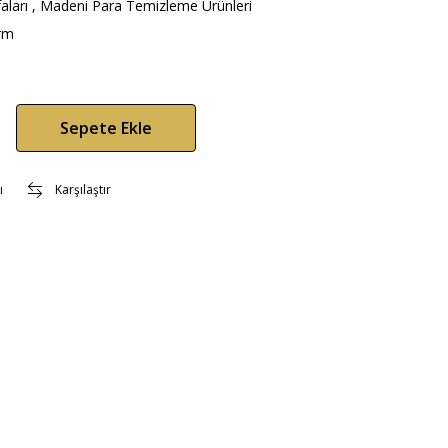
aları
,
Madeni Para Temizleme Ürünleri
rm
Sepete Ekle
ı
Karşılaştır