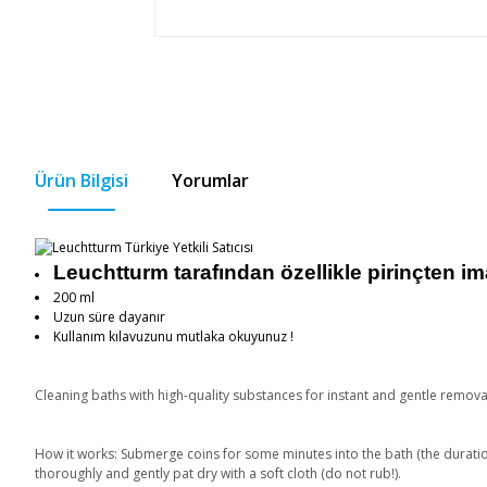
Ürün Bilgisi
Yorumlar
Leuchtturm tarafından özellikle pirinçten im
200 ml
Uzun süre dayanır
Kullanım kılavuzunu mutlaka okuyunuz !
Cleaning baths with high-quality substances for instant and gentle remova
How it works: Submerge coins for some minutes into the bath (the duration
thoroughly and gently pat dry with a soft cloth (do not rub!).