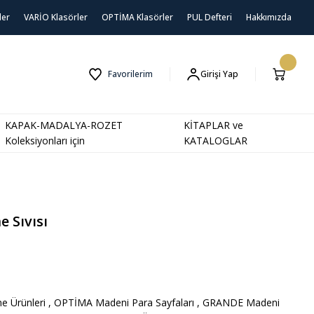
ler
VARİO Klasörler
OPTİMA Klasörler
PUL Defteri
Hakkımızda
Favorilerim
Girişi Yap
KAPAK-MADALYA-ROZET
KİTAPLAR ve
Koleksiyonları için
KATALOGLAR
 Sıvısı
e Ürünleri
,
OPTİMA Madeni Para Sayfaları
,
GRANDE Madeni