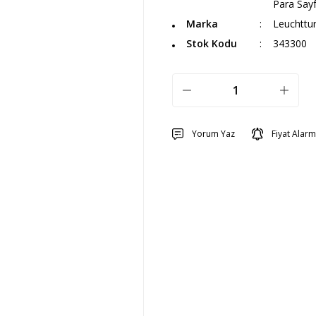
Para Sayf
Marka
Leuchttu
Stok Kodu
343300
Yorum Yaz
Fiyat Alarm