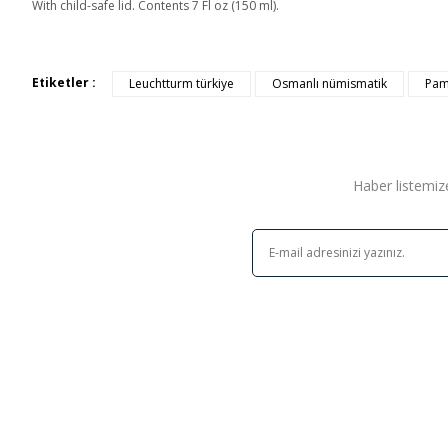
With child-safe lid. Contents 7 Fl oz (150 ml).
Etiketler :
Leuchtturm türkiye
Osmanlı nümismatik
Pam
Haber listemize