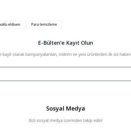
uklu eldiven
Para temizleme
Bu ürüne ilk yorumu siz yapın!
E-Bülten'e Kayıt Olun
Yorum Yaz
 kayıt olarak kampanyalardan, indirim ve yeni ürünlerden ilk siz haberda
Sosyal Medya
Bizi sosyal medya üzerinden takip edin!