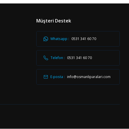
Müşteri Destek
Whatsapp :
0531 341 60 70
Telefon :
0531 341 60 70
E-posta :
info@osmanliparalari.com