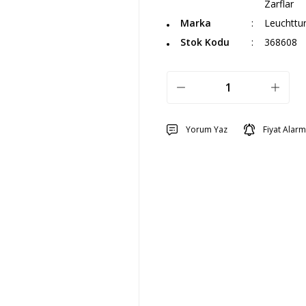
Zarflar
Marka
Leuchttu
Stok Kodu
368608
Yorum Yaz
Fiyat Alarm