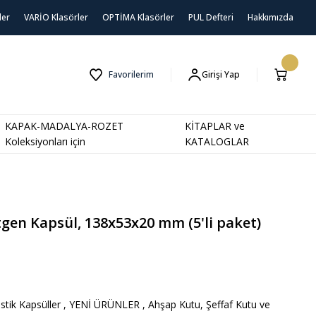
ler
VARİO Klasörler
OPTİMA Klasörler
PUL Defteri
Hakkımızda
Favorilerim
Girişi Yap
KAPAK-MADALYA-ROZET
KİTAPLAR ve
Koleksiyonları için
KATALOGLAR
gen Kapsül, 138x53x20 mm (5'li paket)
astik Kapsüller
,
YENİ ÜRÜNLER
,
Ahşap Kutu, Şeffaf Kutu ve