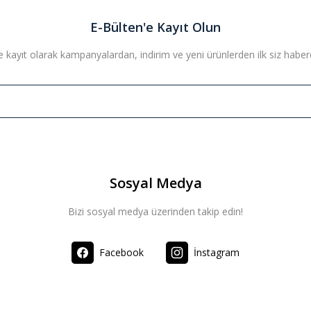
Bu ürüne ilk yorumu siz yapın!
E-Bülten'e Kayıt Olun
 kayıt olarak kampanyalardan, indirim ve yeni ürünlerden ilk siz haberda
Yorum Yaz
Sosyal Medya
Bizi sosyal medya üzerinden takip edin!
Facebook
İnstagram